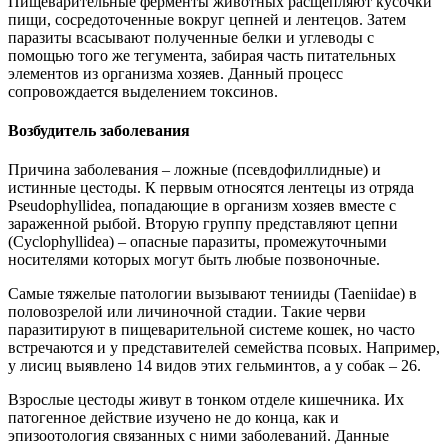
Пищеварительные ферменты животных расщепляют кусочки
пищи, сосредоточенные вокруг цепней и лентецов. Затем
паразиты всасывают полученные белки и углеводы с
помощью того же тегумента, забирая часть питательных
элементов из организма хозяев. Данный процесс
сопровождается выделением токсинов.
Возбудитель заболевания
Причина заболевания – ложные (псевдофиллидные) и
истинные цестоды. К первым относятся лентецы из отряда
Pseudophyllidea, попадающие в организм хозяев вместе с
зараженной рыбой. Вторую группу представляют цепни
(Cyclophyllidea) – опасные паразиты, промежуточными
носителями которых могут быть любые позвоночные.
Самые тяжелые патологии вызывают тенииды (Taeniidae) в
половозрелой или личиночной стадии. Такие черви
паразитируют в пищеварительной системе кошек, но часто
встречаются и у представителей семейства псовых. Например,
у лисиц выявлено 14 видов этих гельминтов, а у собак – 26.
Взрослые цестоды живут в тонком отделе кишечника. Их
патогенное действие изучено не до конца, как и
эпизоотология связанных с ними заболеваний. Данные