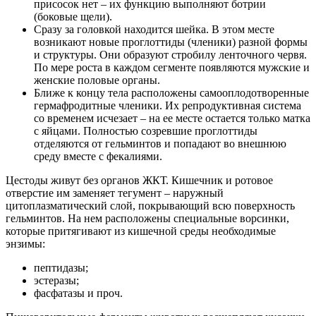
присосок нет – их функцию выполняют ботрии
(боковые щели).
Сразу за головкой находится шейка. В этом месте
возникают новые проглоттиды (членики) разной формы
и структуры. Они образуют стробилу ленточного червя.
По мере роста в каждом сегменте появляются мужские и
женские половые органы.
Ближе к концу тела расположены самооплодотворенные
гермафродитные членики. Их репродуктивная система
со временем исчезает – на ее месте остается только матка
с яйцами. Полностью созревшие проглоттиды
отделяются от гельминтов и попадают во внешнюю
среду вместе с фекалиями.
Цестоды живут без органов ЖКТ. Кишечник и ротовое
отверстие им заменяет тегумент – наружный
цитоплазматический слой, покрывающий всю поверхность
гельминтов. На нем расположены специальные ворсинки,
которые притягивают из кишечной среды необходимые
энзимы:
пептидазы;
эстеразы;
фасфатазы и проч.