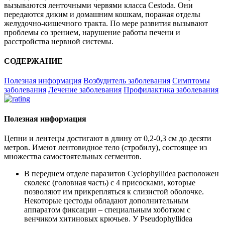
вызываются ленточными червями класса Cestoda. Они
передаются диким и домашним кошкам, поражая отделы
желудочно-кишечного тракта. По мере развития вызывают
проблемы со зрением, нарушение работы печени и
расстройства нервной системы.
СОДЕРЖАНИЕ
Полезная информация
Возбудитель заболевания
Симптомы
заболевания
Лечение заболевания
Профилактика заболевания
Полезная информация
Цепни и лентецы достигают в длину от 0,2-0,3 см до десяти
метров. Имеют лентовидное тело (стробилу), состоящее из
множества самостоятельных сегментов.
В переднем отделе паразитов Cyclophyllidea расположен
сколекс (головная часть) с 4 присосками, которые
позволяют им прикрепляться к слизистой оболочке.
Некоторые цестоды обладают дополнительным
аппаратом фиксации – специальным хоботком с
венчиком хитиновых крючьев. У Pseudophyllidea