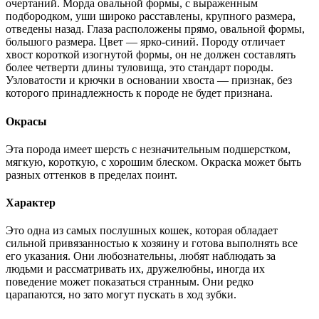
очертаний. Морда овальной формы, с выраженным
подбородком, уши широко расставлены, крупного размера,
отведены назад. Глаза расположены прямо, овальной формы,
большого размера. Цвет — ярко-синий. Породу отличает
хвост короткой изогнутой формы, он не должен составлять
более четверти длины туловища, это стандарт породы.
Узловатости и крючки в основании хвоста — признак, без
которого принадлежность к породе не будет признана.
Окрасы
Эта порода имеет шерсть с незначительным подшерстком,
мягкую, короткую, с хорошим блеском. Окраска может быть
разных оттенков в пределах поинт.
Характер
Это одна из самых послушных кошек, которая обладает
сильной привязанностью к хозяину и готова выполнять все
его указания. Они любознательны, любят наблюдать за
людьми и рассматривать их, дружелюбны, иногда их
поведение может показаться странным. Они редко
царапаются, но зато могут пускать в ход зубки.