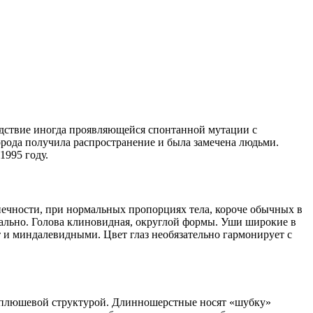
ледствие иногда проявляющейся спонтанной мутации с
рода получила распространение и была замечена людьми.
1995 году.
онечности, при нормальных пропорциях тела, короче обычных в
кально. Голова клиновидная, округлой формы. Уши широкие в
 и миндалевидными. Цвет глаз необязательно гармонирует с
 плюшевой структурой. Длинношерстные носят «шубку»