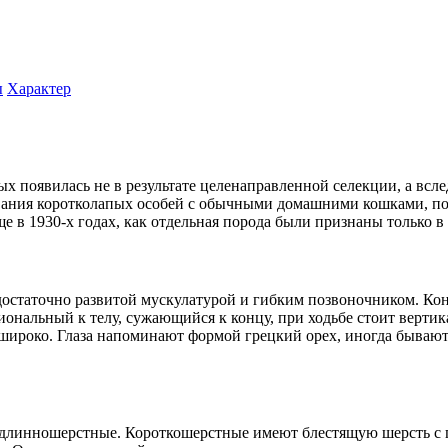
ы
Характер
ых появилась не в результате целенаправленной селекции, а вс
вания коротколапых особей с обычными домашними кошками, по
 в 1930-х годах, как отдельная порода были признаны только в 
с достаточно развитой мускулатурой и гибким позвоночником. К
иональный к телу, сужающийся к концу, при ходьбе стоит верти
широко. Глаза напоминают формой грецкий орех, иногда бывают
 длинношерстные. Короткошерстные имеют блестящую шерсть с