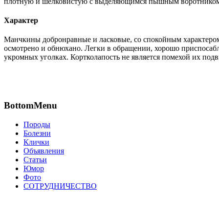
плотную и шелковистую с выделяющимся пышным воротником. О
Характер
Манчкины добронравные и ласковые, со спокойным характером
осмотрено и обнюхано. Легки в обращении, хорошо приспосабл
укромных уголках. Кортколапость не является помехой их под
BottomMenu
Породы
Болезни
Клички
Объявления
Статьи
Юмор
Фото
СОТРУДНИЧЕСТВО