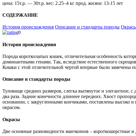
цена:
15т.р. — 30т.р.
вес:
2.25–4 кг
прод. жизни:
13-15 лет
СОДЕРЖАНИЕ
История происхождения
Описание и стандарты породы
Окрас
0
История происхождения
Порода коротколапых кошек, отличительная особенность котор
доминантными генами. Так, вследствие естественного скрещи
Кошки с этой отличительной чертой впервые были замечены еще
Описание и стандарты породы
Туловище средних размеров, слегка вытянутое и элегантное, 
два раза. Задние конечности длиннее передних. Хвост пропорц
основании, с закругленными кончиками, поставлены высоко и 
окрасом.
Окрасы
Две основные разновидности манчкинов – короткошерстные и