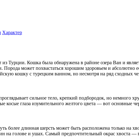
ы
Характер
 из Турции. Кошка была обнаружена в районе озера Ван и явля
ии. Порода может похвастаться хорошим здоровьем и абсолютно 
скую кошку с турецким ванном, но несмотря на ряд сходных чер
проглядывает сильное тело, крепкий подбородок, но немного хр
ные косые глаза изумительного желтого цвета — вот основные ч
ть более длинная шерсть может быть расположена только на хвос
тин на голове и ушах. Самый предпочтительный окрас хвоста —