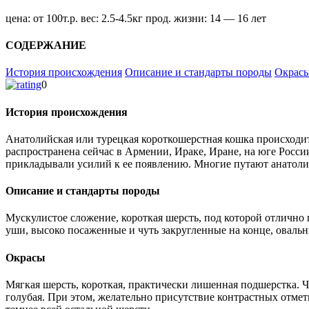
цена:
от 100т.р.
вес:
2.5-4.5кг
прод. жизни:
14 — 16 лет
СОДЕРЖАНИЕ
История происхождения
Описание и стандарты породы
Окрас
0
История происхождения
Анатолийская или турецкая короткошерстная кошка происходит
распространена сейчас в Армении, Ираке, Иране, на юге Росс
прикладывали усилий к ее появлению. Многие путают анатолий
Описание и стандарты породы
Мускулистое сложение, короткая шерсть, под которой отлично 
уши, высоко посаженные и чуть закругленные на конце, оваль
Окрасы
Мягкая шерсть, короткая, практически лишенная подшерстка. Чу
голубая. При этом, желательно присутствие контрастных отме