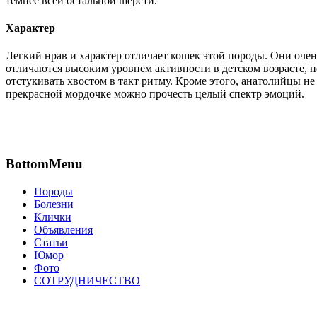
темнее всей остальной шерсти.
Характер
Легкий нрав и характер отличает кошек этой породы. Они очен
отличаются высоким уровнем активности в детском возрасте, н
отстукивать хвостом в такт ритму. Кроме этого, анатолийцы не
прекрасной мордочке можно прочесть целый спектр эмоций.
BottomMenu
Породы
Болезни
Клички
Объявления
Статьи
Юмор
Фото
СОТРУДНИЧЕСТВО