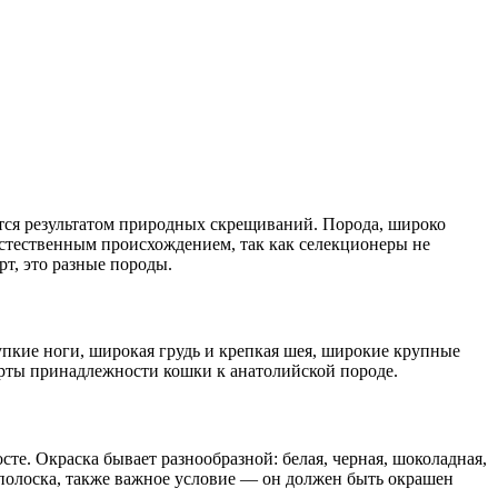
ется результатом природных скрещиваний. Порода, широко
естественным происхождением, так как селекционеры не
т, это разные породы.
упкие ноги, широкая грудь и крепкая шея, широкие крупные
ерты принадлежности кошки к анатолийской породе.
те. Окраска бывает разнообразной: белая, черная, шоколадная,
 полоска, также важное условие — он должен быть окрашен