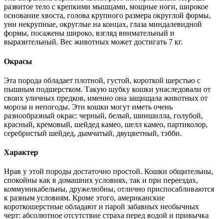
развитое тело с крепкими мышцами, мощные ноги, широкое
основание хвоста, голова крупного размера округлой формы,
уни некрупные, округлые на концах, глаза миндалевидной
формы, посажены широко, взгляд внимательный и
выразительный. Вес животных может достигать 7 кг.
Окрасы
Эта порода обладает плотной, густой, короткой шерстью с
пышным подшерстком. Такую шубку кошки унаследовали от
своих уличных предков, именно она защищала животных от
мороза и непогоды. Эти кошки могут иметь очень
разнообразный окрас: черный, белый, шиншилла, голубой,
красный, кремовый, шейдед камео, шелл камео, партиколор,
серебристый шейдед, дымчатый, двуцветный, тэбби.
Характер
Нрав у этой породы достаточно простой. Кошки общительны,
спокойны как в домашних условиях, так и при переездах,
коммуникабельны, дружелюбны, отлично приспосабливаются
к разным условиям. Кроме этого, американские
короткошерстные обладают и парой забавных необычных
черт: абсолютное отсутствие страха перед водой и привычка